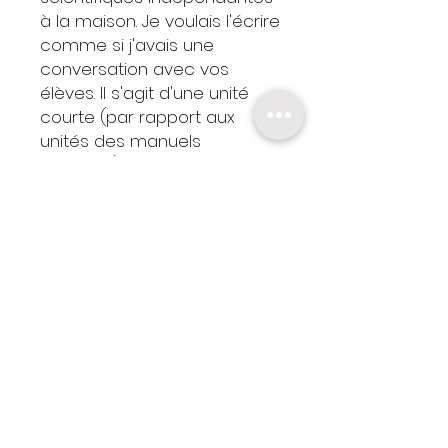
à la maison. Je voulais l'écrire
comme si j'avais une
conversation avec vos
élèves. Il s'agit d'une unité
courte (par rapport aux
unités des manuels
scolaires), mais elle est
remplie de liens intégrés, de
codes QR et d'une
présentation PowerPoint. Elle
contient tout ce dont vous
avez besoin pour couvrir les
attentes spécifiques et
globales du curriculum
scientifique de l'Ontario.
Vous n'avez rien d'autre à
faire que de l'imprimer.