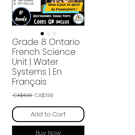
Grade 8 Ontario
French Science
Unit | Water
Systems | En
Français
Regular
Sale
 CA$4.99 
CA$3.99
Price
Price
Add to Cart
Buy Now